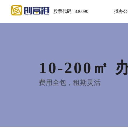
股票代码 | 836090
找办公
10-200㎡
费用全包，租期灵活