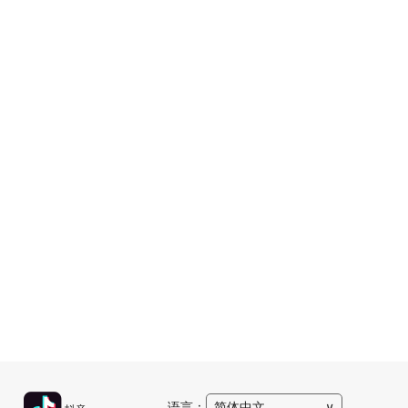
语言：
简体中文
∨