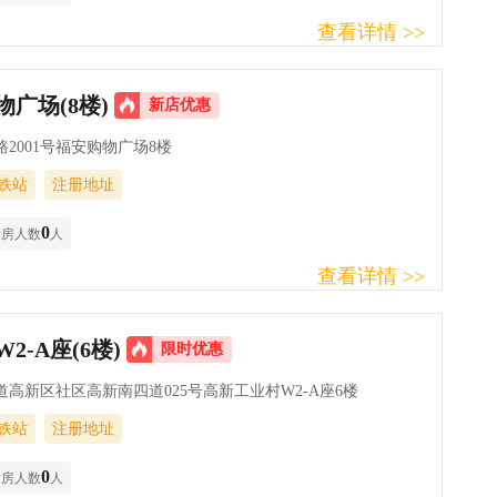
查看详情 >>
广场(8楼)
新店优惠
2001号福安购物广场8楼
铁站
注册地址
0
看房人数
人
查看详情 >>
2-A座(6楼)
限时优惠
道高新区社区高新南四道025号高新工业村W2-A座6楼
铁站
注册地址
0
看房人数
人