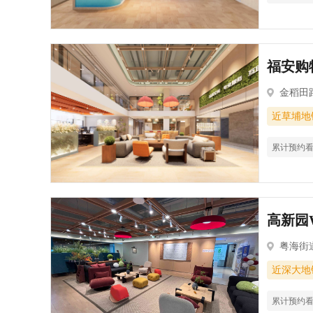
福安购物
金稻田路
近草埔地
累计预约
高新园W
粤海街
近深大地
累计预约